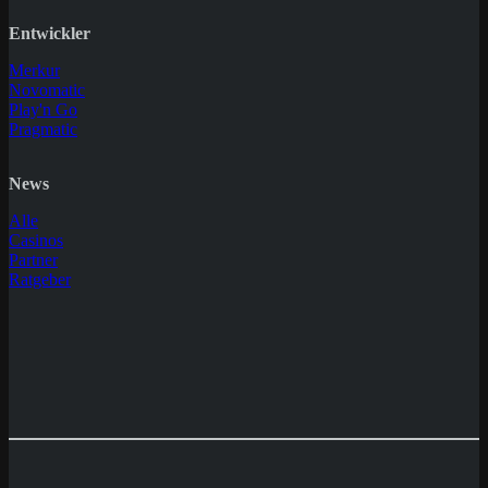
Entwickler
Merkur
Novomatic
Play'n Go
Pragmatic
News
Alle
Casinos
Partner
Ratgeber