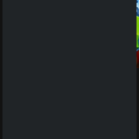
Demo Spiel
Willkommen auf unserer Plattform für Demo
Slots! Hier hast du die einzigartige Möglichkeit,
eine riesige Auswahl an Spielautomaten
kostenlos und ohne Risiko zu testen. Unsere
Seite bietet dir den Vorteil, die neuesten Slots
oft bis zu zwei Wochen vor ihrer offiziellen
Veröffentlichung in Online-Casinos
ausprobieren zu können. Das bedeutet, dass du
früher als andere Spieler die innovativen