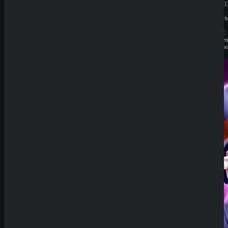
BESITZER:
BESITZE
Liernin
Liernin
Enterprises
Enterpri
LTD
LTD
LIZENZ:
LIZENZ:
Komoren
Komore
(Anjouan)
(Anjoua
Neueste
Beiträge
Casino
Prestige
Zahlungs
methoden
Analyse
SpinEmpir
e Casino
Review
SpinBetter
Casino