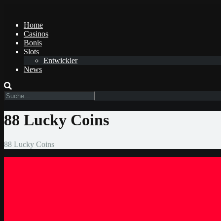
Home
Casinos
Bonis
Slots
Entwickler
News
88 Lucky Coins
88 Lucky Coins