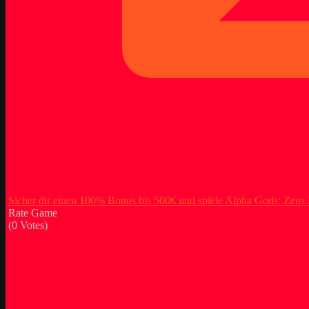
Sicher dir einen 100% Bonus bis 500€ und spiele Alpha Gods: Zeus 
Rate Game
(
0
Votes)