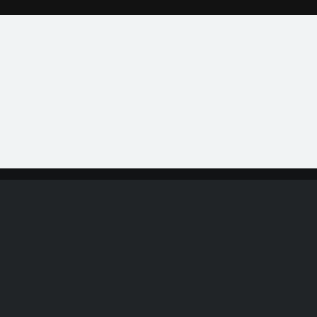
ickler