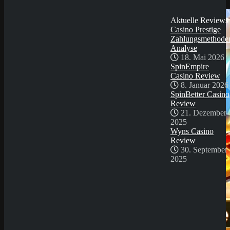
30. September
Try Our Featured Games
2025
Aktuelle Reviews
Casino Prestige
Zahlungsmethode
Analyse
18. Mai 2026
SpinEmpire
Casino Review
8. Januar 2026
SpinBetter Casino
Review
21. Dezember
2025
Wyns Casino
Review
30. September
2025