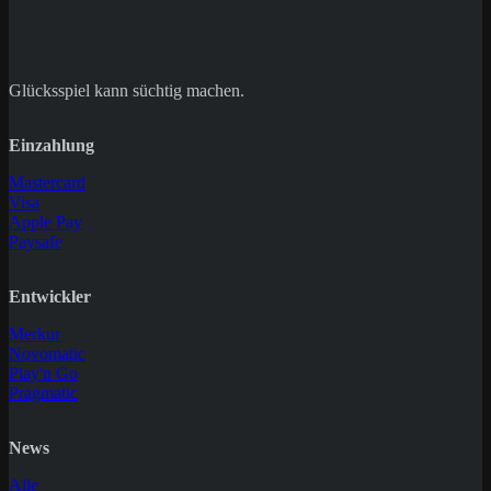
Glücksspiel kann süchtig machen.
Einzahlung
Mastercard
Visa
Apple Pay
Paysafe
Entwickler
Merkur
Novomatic
Play'n Go
Pragmatic
News
Alle