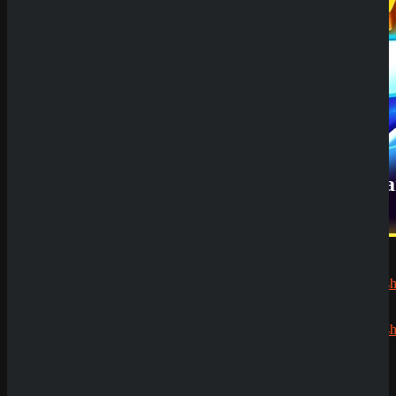
Review
Wyns
Casino
Review
QuickWin
Casino
Review
Neueste
Kommenta
Alex
zu
Dazard
rami
zu
CryptoRus
Jens
zu
CryptoRush
200% bis
zu 2.500€
Silizi
zu