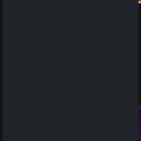
Demo Spiel
Demo Spiel