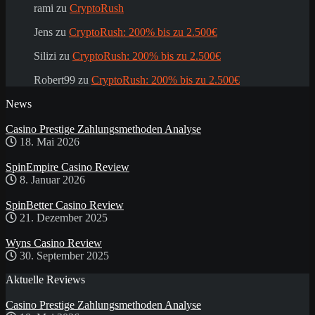
rami
zu
CryptoRush
Jens
zu
CryptoRush: 200% bis zu 2.500€
Silizi
zu
CryptoRush: 200% bis zu 2.500€
Robert99
zu
CryptoRush: 200% bis zu 2.500€
News
Casino Prestige Zahlungsmethoden Analyse
18. Mai 2026
SpinEmpire Casino Review
8. Januar 2026
SpinBetter Casino Review
21. Dezember 2025
Wyns Casino Review
30. September 2025
Aktuelle Reviews
Casino Prestige Zahlungsmethoden Analyse