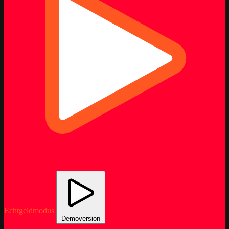
Echtgeldmodus
Demoversion