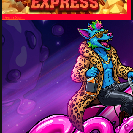
Demo Spiel