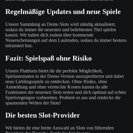
Regelmäßige Updates und neue Spiele
Unsere Sammlung an Demo Slots wird ständig aktualisiert,
sodass du immer die neuesten und beliebtesten Titel spielen
kannst. Wir halten dich zudem über kommende
Neuerscheinungen auf dem Laufenden, sodass du immer bestens
informiert bist.
Fazit: Spielspaß ohne Risiko
Unsere Plattform bietet dir die perfekte Möglichkeit,
Spielautomaten in der Demo-Version auszuprobieren und dabei
neue Lieblingsspiele zu entdecken. Ohne Risiko, ohne
Anmeldung und ohne versteckte Kosten kannst du alle
Funktionen der neuesten Slots testen und dich optimal auf echtes
Spielvergnügen vorbereiten. Probiere es aus und entdecke die
spannenden Welten der Slots!
Die besten Slot-Provider
Wir bieten dir eine breite Auswahl an Slots von führenden