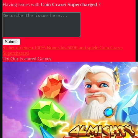
Having issues with
Coin Craze: Supercharged
?
Submit
Sicher dir einen 100% Bonus bis 500€ und spiele Coin Craze:
Supercharged
Try Our Featured Games