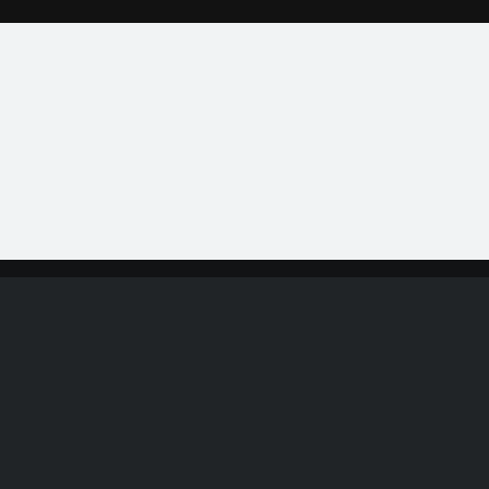
ickler