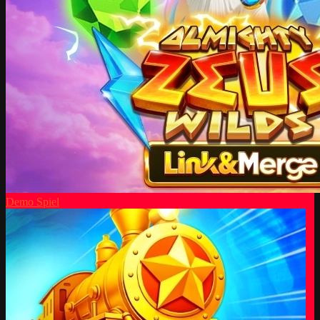
Demo Spiel