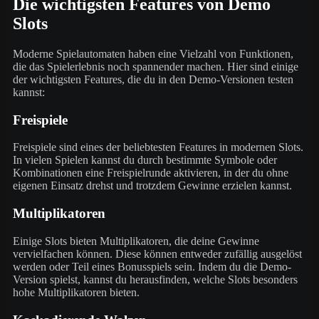
Die wichtigsten Features von Demo
Slots
Moderne Spielautomaten haben eine Vielzahl von Funktionen,
die das Spielerlebnis noch spannender machen. Hier sind einige
der wichtigsten Features, die du in den Demo-Versionen testen
kannst:
Freispiele
Freispiele sind eines der beliebtesten Features in modernen Slots.
In vielen Spielen kannst du durch bestimmte Symbole oder
Kombinationen eine Freispielrunde aktivieren, in der du ohne
eigenen Einsatz drehst und trotzdem Gewinne erzielen kannst.
Multiplikatoren
Einige Slots bieten Multiplikatoren, die deine Gewinne
vervielfachen können. Diese können entweder zufällig ausgelöst
werden oder Teil eines Bonusspiels sein. Indem du die Demo-
Version spielst, kannst du herausfinden, welche Slots besonders
hohe Multiplikatoren bieten.