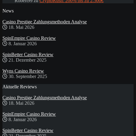
Robert99
zu
CryptoRush: 200% bis zu 2.500€
News
Casino Prestige Zahlungsmethoden Analyse
18. Mai 2026
SpinEmpire Casino Review
8. Januar 2026
SpinBetter Casino Review
21. Dezember 2025
Wyns Casino Review
30. September 2025
Aktuelle Reviews
Casino Prestige Zahlungsmethoden Analyse
18. Mai 2026
SpinEmpire Casino Review
8. Januar 2026
SpinBetter Casino Review
21. Dezember 2025