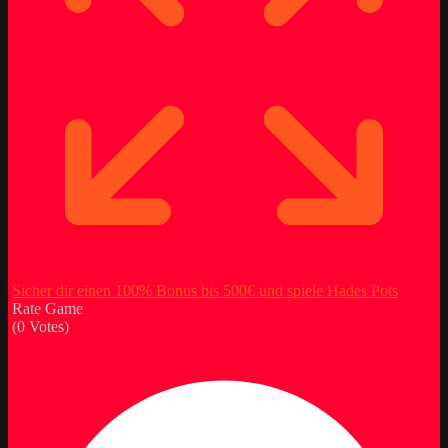
Sicher dir einen 100% Bonus bis 500€ und spiele Hades Pots
Rate Game
(
0
Votes)