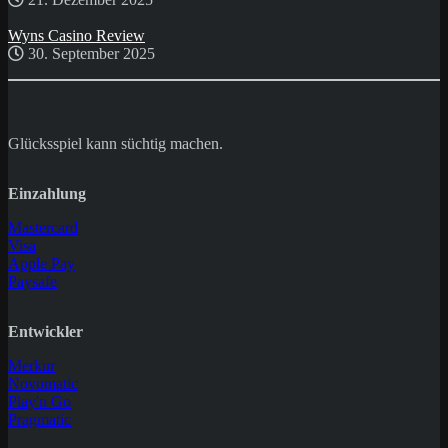
Wyns Casino Review
30. September 2025
Glücksspiel kann süchtig machen.
Einzahlung
Mastercard
Visa
Apple Pay
Paysafe
Entwickler
Merkur
Novomatic
Play'n Go
Pragmatic