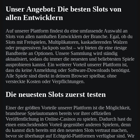
Unser Angebot: Die besten Slots von
allen Entwicklern
Auf unserer Plattform findest du eine umfassende Auswahl an
Slots von allen namhaften Entwicklern der Branche. Egal, ob du
Slots mit Freispielen, Multiplikatoren, kaskadierenden Walzen
oder progressiven Jackpots suchst – wir bieten dir eine riesige
Bandbreite an Optionen. Unsere Sammlung wird ständig
aktualisiert, sodass du immer die neuesten und beliebtesten Spiele
ausprobieren kannst. Ein weiterer Vorteil unserer Plattform ist,
dass du keine Anmeldung oder Software-Downloads benötigst.
Alle Spiele sind direkt in deinem Browser spielbar, ohne
versteckte Kosten oder Verpflichtungen.
Die neuesten Slots zuerst testen
Einer der größten Vorteile unserer Plattform ist die Möglichkeit,
brandneue Spielautomaten bereits vor ihrer offiziellen
Veröffentlichung in Online-Casinos zu spielen. Dadurch hast du
einen entscheidenden Vorteil gegenüber anderen Spielern, denn
du kannst dich bereits mit den neuesten Slots vertraut machen,
bevor sie überhaupt auf Echtgeld-Plattformen verfügbar sind. Wir