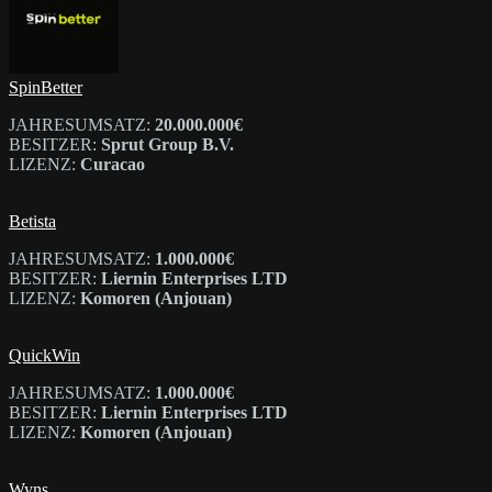
SpinBetter
JAHRESUMSATZ:
20.000.000€
BESITZER:
Sprut Group B.V.
LIZENZ:
Curacao
Betista
JAHRESUMSATZ:
1.000.000€
BESITZER:
Liernin Enterprises LTD
LIZENZ:
Komoren (Anjouan)
QuickWin
JAHRESUMSATZ:
1.000.000€
BESITZER:
Liernin Enterprises LTD
LIZENZ:
Komoren (Anjouan)
Wyns