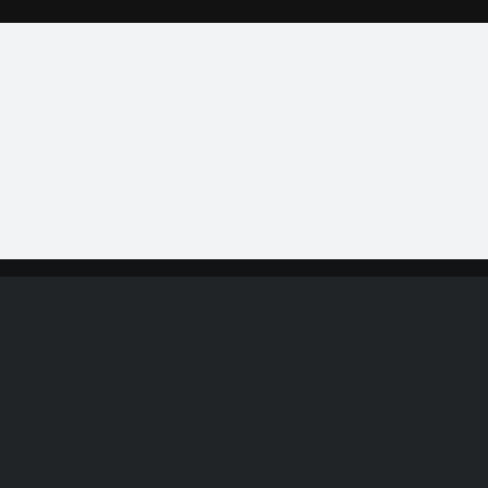
ickler