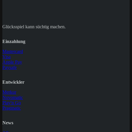
Glücksspiel kann süchtig machen.
Einzahlung
Mastercard
Visa
Apple Pay
Paysafe
Entwickler
Merkur
Novomatic
Play'n Go
Pragmatic
News