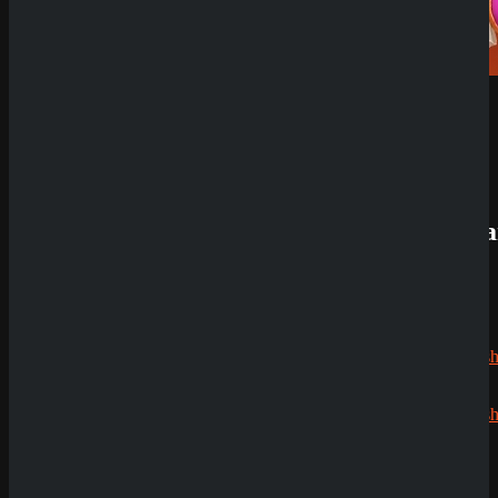
Review
Wyns
Casino
Review
QuickWin
Casino
Review
Neueste
Kommenta
Alex
zu
Dazard
rami
zu
CryptoRus
Jens
zu
CryptoRush
200% bis
zu 2.500€
Silizi
zu