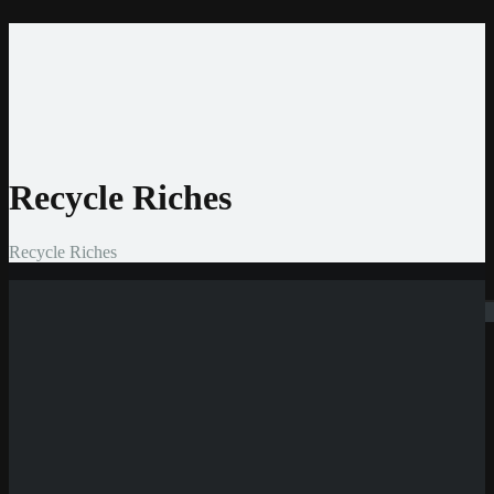
Home
Casinos
Bonis
Slots
Entwickler
News
Recycle Riches
Recycle Riches
Suchen
Neue Casinos