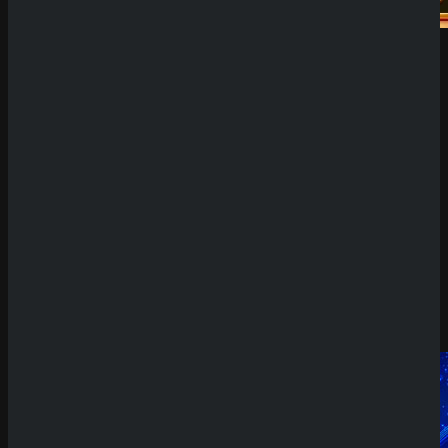
Demo Spiel
Demo Spiel