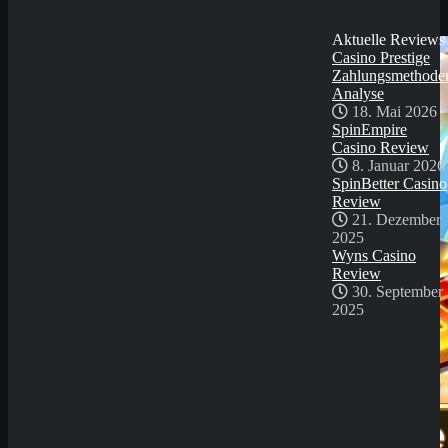
30. September
Recycle Riches
2025
Try Our Featured Games
Aktuelle Reviews
Casino Prestige
Zahlungsmethode
Analyse
18. Mai 2026
SpinEmpire
Casino Review
8. Januar 2026
SpinBetter Casino
Review
21. Dezember
2025
Wyns Casino
Review
30. September
2025