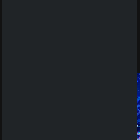
Demo Spiel