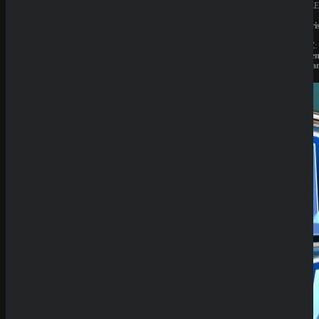
BESITZER:
BESITZE
Liernin
Liernin
Enterprises
Enterpri
LTD
LTD
LIZENZ:
LIZENZ:
Komoren
Komore
(Anjouan)
(Anjoua
Neueste
Beiträge
Casino
Prestige
Zahlungs
methoden
Analyse
SpinEmpir
e Casino
Review
SpinBetter
Casino