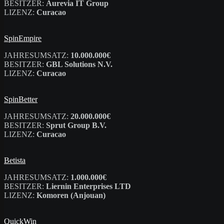
BESITZER:
Aurevia IT Group
LIZENZ:
Curacao
SpinEmpire
JAHRESUMSATZ:
10.000.000€
BESITZER:
GBL Solutions N.V.
LIZENZ:
Curacao
SpinBetter
JAHRESUMSATZ:
20.000.000€
BESITZER:
Sprut Group B.V.
LIZENZ:
Curacao
Betista
JAHRESUMSATZ:
1.000.000€
BESITZER:
Liernin Enterprises LTD
LIZENZ:
Komoren (Anjouan)
QuickWin