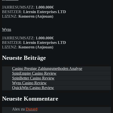
JAHRESUMSATZ:
1.000.000€
BESITZER:
Liernin Enterprises LTD
LIZENZ:
Komoren (Anjouan)
Wyns
JAHRESUMSATZ:
1.000.000€
BESITZER:
Liernin Enterprises LTD
LIZENZ:
Komoren (Anjouan)
Neueste Beiträge
Casino Prestige Zahlungsmethoden Analyse
SpinEmpire Casino Review
SpinBetter Casino Review
Wyns Casino Review
QuickWin Casino Review
Neueste Kommentare
Alex
zu
Dazard