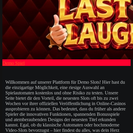
Demo Spiel
Willkommen auf unserer Plattform für Demo Slots! Hier hast du
die einzigartige Möglichkeit, eine riesige Auswahl an
Spielautomaten kostenlos und ohne Risiko zu testen. Unsere
Seite bietet dir den Vorteil, die neuesten Slots oft bis zu zwei
Wochen vor ihrer offiziellen Veröffentlichung in Online-Casinos
ausprobieren zu können. Das bedeutet, dass du früher als andere
Spieler die innovativen Funktionen, spannenden Bonusspiele
und atemberaubenden Designs der neuesten Titel erkunden
kannst. Egal, ob du klassische Automaten oder hochmoderne
Video-Slots bevorzugst – hier findest du alles, was dein Herz