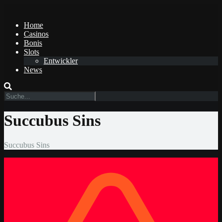
Home
Casinos
Bonis
Slots
Entwickler
News
Succubus Sins
Succubus Sins