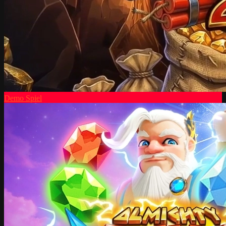
Demo Spiel