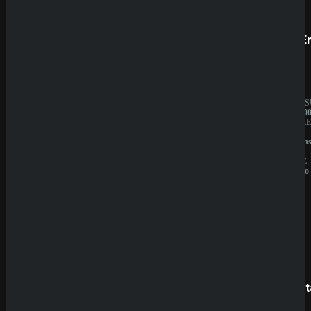
Prestige
SpinE
BESITZER:
JAHRES
Aurevia
10.000.0
IT
BESITZE
Group
GBL
LIZENZ:
Solution
Curacao
N.V.
LIZENZ:
Curacao
SpinBetter
Betist