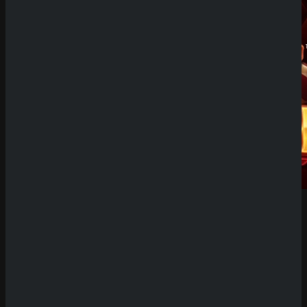
Demo Spiel
Willkommen auf unserer Plattform für Demo
Slots! Hier hast du die einzigartige Möglichkeit,
eine riesige Auswahl an Spielautomaten
kostenlos und ohne Risiko zu testen. Unsere
Seite bietet dir den Vorteil, die neuesten Slots
oft bis zu zwei Wochen vor ihrer offiziellen