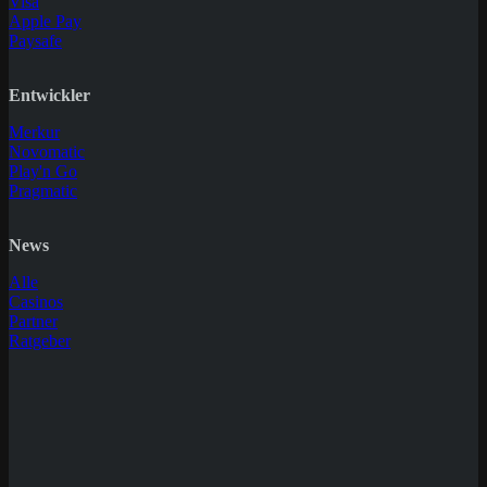
Visa
Apple Pay
Paysafe
Entwickler
Merkur
Novomatic
Play'n Go
Pragmatic
News
Alle
Casinos
Partner
Ratgeber