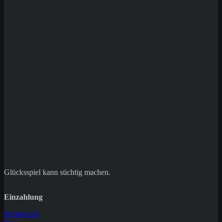
Save my name, email, and website in this
browser for the next time I comment.
Glücksspiel kann süchtig machen.
Einzahlung
Mastercard