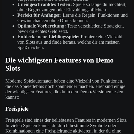
Uneingeschränktes Testen:
Spiele so lange du möchtest,
ohne Begrenzungen oder Einzahlungspflichten.
Perfekt für Anfänger:
Lerne die Regeln, Funktionen und
Gewinnchancen ohne Druck kennen.
Optimale Vorbereitung:
Teste verschiedene Strategien,
bevor du echtes Geld setzt.
Entdecke neue Lieblingsspiele:
Probiere eine Vielzahl
von Slots aus und finde heraus, welche dir am meisten
Spaß machen.
Die wichtigsten Features von Demo
Slots
Moderne Spielautomaten haben eine Vielzahl von Funktionen,
die das Spielerlebnis noch spannender machen. Hier sind einige
der wichtigsten Features, die du in den Demo-Versionen testen
kannst:
Freispiele
Freispiele sind eines der beliebtesten Features in modernen Slots.
In vielen Spielen kannst du durch bestimmte Symbole oder
Kombinationen eine Freispielrunde aktivieren, in der du ohne