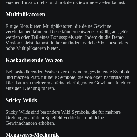
eigenen Einsatz drehst und trotzdem Gewinne erzielen kannst.
Multiplikatoren
Einige Slots bieten Multiplikatoren, die deine Gewinne
vervielfachen können. Diese können entweder zufällig ausgelöst
werden oder Teil eines Bonusspiels sein. Indem du die Demo-
Version spielst, kannst du herausfinden, welche Slots besonders
hohe Multiplikatoren bieten.
Kaskadierende Walzen
Bei kaskadierenden Walzen verschwinden gewinnende Symbole
und machen Platz für neue Symbole, die von oben nachrutschen.
Dies kann zu mehreren aufeinanderfolgenden Gewinnen in einer
einzigen Drehung führen.
Sticky Wilds
Sticky Wilds sind besondere Wild-Symbole, die für mehrere
Drehungen auf dem Spielfeld verbleiben und deine
Gewinnchancen erhöhen.
Megaways-Mechanik