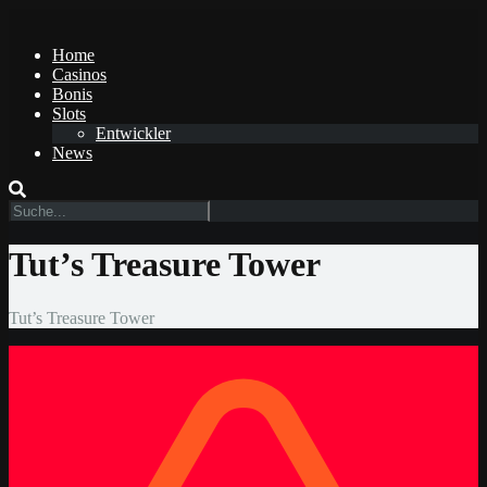
Home
Casinos
Bonis
Slots
Entwickler
News
Tut’s Treasure Tower
Tut’s Treasure Tower