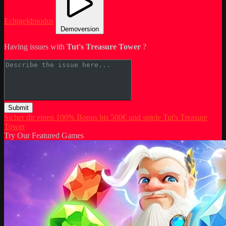
Echtgeldmodus
Demoversion
Having issues with
Tut's Treasure Tower
?
Submit
Sicher dir einen 100% Bonus bis 500€ und spiele Tut's Treasure
Tower
Try Our Featured Games