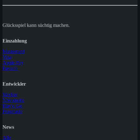
Glücksspiel kann süchtig machen.
Einzahlung
Mastercard
Visa
Apple Pay
Paysafe
Entwickler
Merkur
Novomatic
Play'n Go
Pragmatic
News
Alle