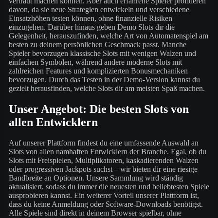
vertraut machen können. Aber auch erfahrene Spieler profitieren
davon, da sie neue Strategien entwickeln und verschiedene
Einsatzhöhen testen können, ohne finanzielle Risiken
einzugehen. Darüber hinaus geben Demo Slots dir die
Gelegenheit, herauszufinden, welche Art von Automatenspiel am
besten zu deinem persönlichen Geschmack passt. Manche
Spieler bevorzugen klassische Slots mit wenigen Walzen und
einfachen Symbolen, während andere moderne Slots mit
zahlreichen Features und komplizierten Bonusmechaniken
bevorzugen. Durch das Testen in der Demo-Version kannst du
gezielt herausfinden, welche Slots dir am meisten Spaß machen.
Unser Angebot: Die besten Slots von
allen Entwicklern
Auf unserer Plattform findest du eine umfassende Auswahl an
Slots von allen namhaften Entwicklern der Branche. Egal, ob du
Slots mit Freispielen, Multiplikatoren, kaskadierenden Walzen
oder progressiven Jackpots suchst – wir bieten dir eine riesige
Bandbreite an Optionen. Unsere Sammlung wird ständig
aktualisiert, sodass du immer die neuesten und beliebtesten Spiele
ausprobieren kannst. Ein weiterer Vorteil unserer Plattform ist,
dass du keine Anmeldung oder Software-Downloads benötigst.
Alle Spiele sind direkt in deinem Browser spielbar, ohne