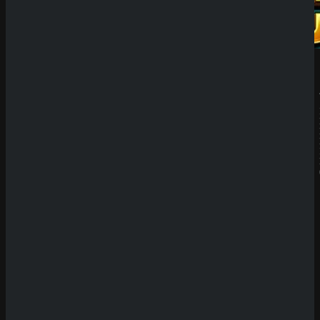
Neueste
Beiträge
Casino
Prestige
Zahlungs
methoden