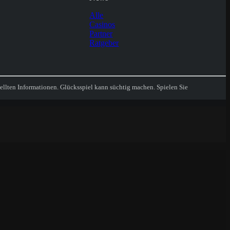
Alle
Casinos
Partner
Ratgeber
tellten Informationen. Glücksspiel kann süchtig machen. Spielen Sie