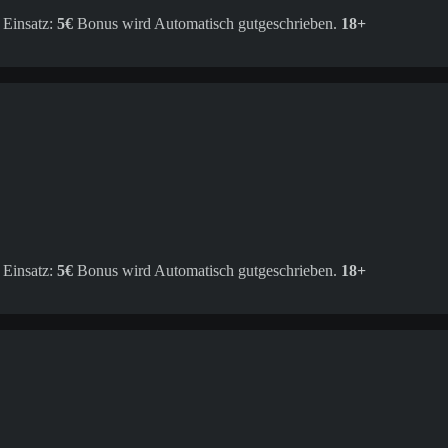
 Einsatz:
5€
Bonus wird Automatisch gutgeschrieben.
18+
 Einsatz:
5€
Bonus wird Automatisch gutgeschrieben.
18+