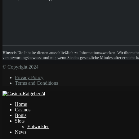
Hinweis
Die Inhalte dienen ausschließlich zu Informationszwecken. Wir übernehme
verantwortungsbewusst und nur, wenn Sie das gesetzliche Mindestalter erreicht h
© Copyright 2024
Privacy Policy
Terms and Conditions
Home
Casinos
Bonis
Slots
Entwickler
News