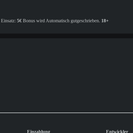
 Einsatz:
5€
Bonus wird Automatisch gutgeschrieben.
18+
Einzahlung
Entwickler