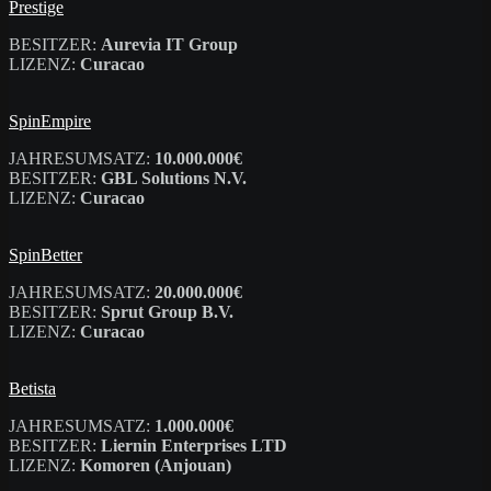
Prestige
BESITZER:
Aurevia IT Group
LIZENZ:
Curacao
SpinEmpire
JAHRESUMSATZ:
10.000.000€
BESITZER:
GBL Solutions N.V.
LIZENZ:
Curacao
SpinBetter
JAHRESUMSATZ:
20.000.000€
BESITZER:
Sprut Group B.V.
LIZENZ:
Curacao
Betista
JAHRESUMSATZ:
1.000.000€
BESITZER:
Liernin Enterprises LTD
LIZENZ:
Komoren (Anjouan)