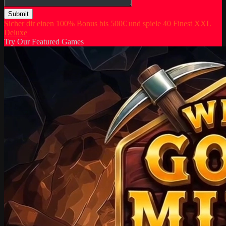
Submit
Sicher dir einen 100% Bonus bis 500€ und spiele 40 Finest XXL
Deluxe
Try Our Featured Games