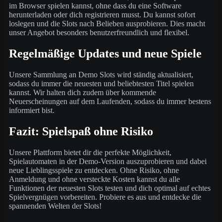
im Browser spielen kannst, ohne dass du eine Software
herunterladen oder dich registrieren musst. Du kannst sofort
loslegen und die Slots nach Belieben ausprobieren. Dies macht
unser Angebot besonders benutzerfreundlich und flexibel.
Regelmäßige Updates und neue Spiele
Unsere Sammlung an Demo Slots wird ständig aktualisiert,
sodass du immer die neuesten und beliebtesten Titel spielen
kannst. Wir halten dich zudem über kommende
Neuerscheinungen auf dem Laufenden, sodass du immer bestens
informiert bist.
Fazit: Spielspaß ohne Risiko
Unsere Plattform bietet dir die perfekte Möglichkeit,
Spielautomaten in der Demo-Version auszuprobieren und dabei
neue Lieblingsspiele zu entdecken. Ohne Risiko, ohne
Anmeldung und ohne versteckte Kosten kannst du alle
Funktionen der neuesten Slots testen und dich optimal auf echtes
Spielvergnügen vorbereiten. Probiere es aus und entdecke die
spannenden Welten der Slots!