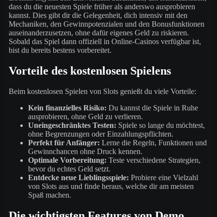
dass du die neuesten Spiele früher als anderswo ausprobieren
kannst. Dies gibt dir die Gelegenheit, dich intensiv mit den
Mechaniken, den Gewinnpotenzialen und den Bonusfunktionen
auseinanderzusetzen, ohne dafür eigenes Geld zu riskieren.
Sobald das Spiel dann offiziell in Online-Casinos verfügbar ist,
bist du bereits bestens vorbereitet.
Vorteile des kostenlosen Spielens
Beim kostenlosen Spielen von Slots genießt du viele Vorteile:
Kein finanzielles Risiko:
Du kannst die Spiele in Ruhe
ausprobieren, ohne Geld zu verlieren.
Uneingeschränktes Testen:
Spiele so lange du möchtest,
ohne Begrenzungen oder Einzahlungspflichten.
Perfekt für Anfänger:
Lerne die Regeln, Funktionen und
Gewinnchancen ohne Druck kennen.
Optimale Vorbereitung:
Teste verschiedene Strategien,
bevor du echtes Geld setzt.
Entdecke neue Lieblingsspiele:
Probiere eine Vielzahl
von Slots aus und finde heraus, welche dir am meisten
Spaß machen.
Die wichtigsten Features von Demo