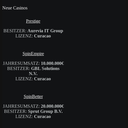
Neue Casinos
Prestige
BESITZER:
Aurevia IT Group
LIZENZ:
Curacao
SpinEmpire
JAHRESUMSATZ:
10.000.000€
BESITZER:
GBL Solutions
N.V.
LIZENZ:
Curacao
SpinBetter
JAHRESUMSATZ:
20.000.000€
BESITZER:
Sprut Group B.V.
LIZENZ:
Curacao