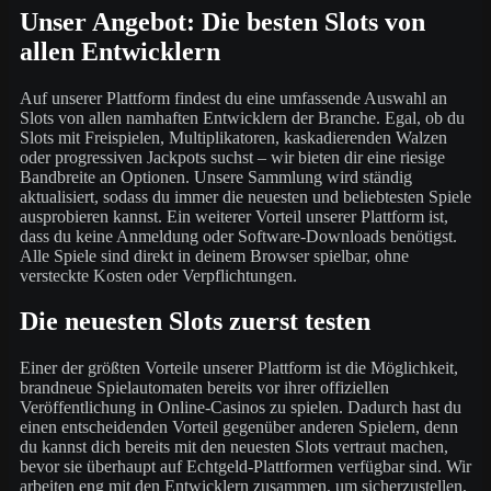
Unser Angebot: Die besten Slots von
allen Entwicklern
Auf unserer Plattform findest du eine umfassende Auswahl an
Slots von allen namhaften Entwicklern der Branche. Egal, ob du
Slots mit Freispielen, Multiplikatoren, kaskadierenden Walzen
oder progressiven Jackpots suchst – wir bieten dir eine riesige
Bandbreite an Optionen. Unsere Sammlung wird ständig
aktualisiert, sodass du immer die neuesten und beliebtesten Spiele
ausprobieren kannst. Ein weiterer Vorteil unserer Plattform ist,
dass du keine Anmeldung oder Software-Downloads benötigst.
Alle Spiele sind direkt in deinem Browser spielbar, ohne
versteckte Kosten oder Verpflichtungen.
Die neuesten Slots zuerst testen
Einer der größten Vorteile unserer Plattform ist die Möglichkeit,
brandneue Spielautomaten bereits vor ihrer offiziellen
Veröffentlichung in Online-Casinos zu spielen. Dadurch hast du
einen entscheidenden Vorteil gegenüber anderen Spielern, denn
du kannst dich bereits mit den neuesten Slots vertraut machen,
bevor sie überhaupt auf Echtgeld-Plattformen verfügbar sind. Wir
arbeiten eng mit den Entwicklern zusammen, um sicherzustellen,