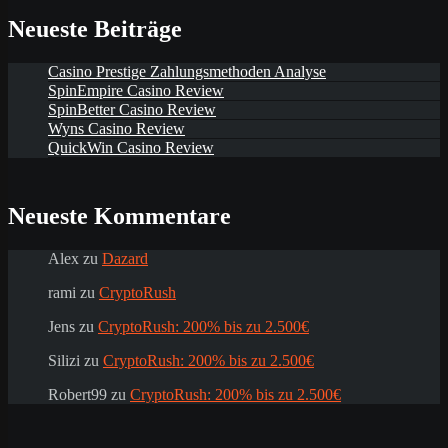
Neueste Beiträge
Casino Prestige Zahlungsmethoden Analyse
SpinEmpire Casino Review
SpinBetter Casino Review
Wyns Casino Review
QuickWin Casino Review
Neueste Kommentare
Alex
zu
Dazard
rami
zu
CryptoRush
Jens
zu
CryptoRush: 200% bis zu 2.500€
Silizi
zu
CryptoRush: 200% bis zu 2.500€
Robert99
zu
CryptoRush: 200% bis zu 2.500€