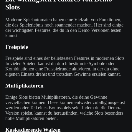
Slots
Moderne Spielautomaten haben eine Vielzahl von Funktionen,
die das Spielerlebnis noch spannender machen. Hier sind einige
der wichtigsten Features, die du in den Demo-Versionen testen
kannst:
Freispiele
Freispiele sind eines der beliebtesten Features in modernen Slots.
In vielen Spielen kannst du durch bestimmte Symbole oder
Kombinationen eine Freispielrunde aktivieren, in der du ohne
eigenen Einsatz drehst und trotzdem Gewinne erzielen kannst.
Multiplikatoren
Einige Slots bieten Multiplikatoren, die deine Gewinne
vervielfachen können. Diese können entweder zufällig ausgelöst
werden oder Teil eines Bonusspiels sein. Indem du die Demo-
Version spielst, kannst du herausfinden, welche Slots besonders
hohe Multiplikatoren bieten.
Kaskadierende Walzen