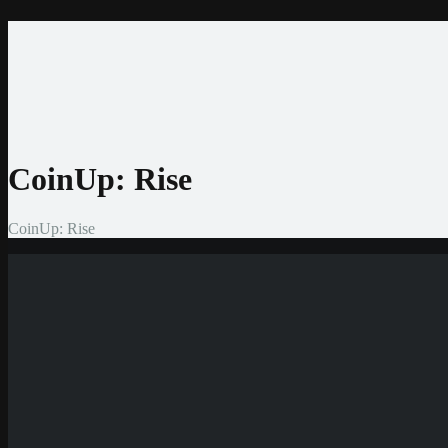
Home
Casinos
Bonis
Slots
Entw
News
CoinUp: Rise
CoinUp: Rise