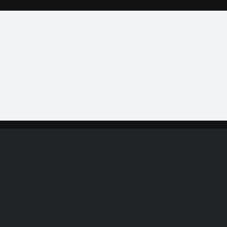
ickler