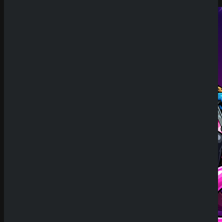
Demo Spiel