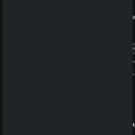
Prestige
SpinE
BESITZER:
JAHRES
Aurevia
10.000.0
IT
BESITZE
Group
GBL
LIZENZ:
Solution
Curacao
N.V.
LIZENZ:
Curacao
SpinBetter
Betist