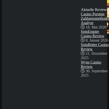
30. September
2025
Aktuelle Reviews
Casino Prestige
Zahlungsmethode
Analyse
18. Mai 2026
SpinEmpire
Casino Review
Demo Spiel
8. Januar 2026
SpinBetter Casino
Review
21. Dezember
2025
Wyns Casino
Review
30. September
2025