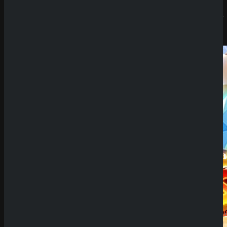
Analyse
Submit
SpinEmpir
Sicher dir einen 100% Bonus bis 500€ und spiele
e Casino
Doce Brasil
Review
Try Our Featured Games
SpinBetter
Casino
Review
Wyns
Casino
Review
QuickWin
Casino
Review
Neueste
Kommenta
Alex
zu
Dazard
rami
zu
CryptoRus