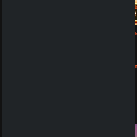
Jens
zu
CryptoRush
200% bis
zu 2.500€
Silizi
zu
Demo Spiel
CryptoRush
200% bis
zu 2.500€
Robert99
zu
CryptoRush
200% bis
zu 2.500€
News
Casino Prestige
Zahlungsmethoden
Analyse
18. Mai 2026
SpinEmpire Casino
Review
Demo Spiel
8. Januar 2026
SpinBetter Casino