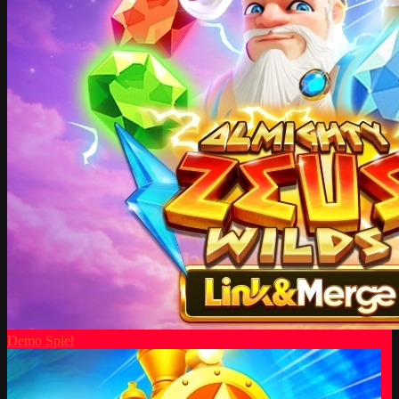
Demo Spiel