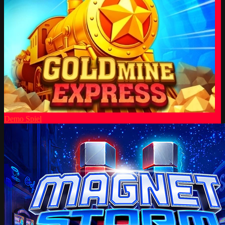
Demo Spiel