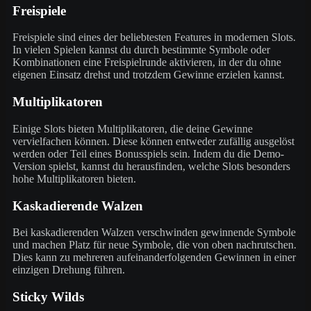
Freispiele
Freispiele sind eines der beliebtesten Features in modernen Slots.
In vielen Spielen kannst du durch bestimmte Symbole oder
Kombinationen eine Freispielrunde aktivieren, in der du ohne
eigenen Einsatz drehst und trotzdem Gewinne erzielen kannst.
Multiplikatoren
Einige Slots bieten Multiplikatoren, die deine Gewinne
vervielfachen können. Diese können entweder zufällig ausgelöst
werden oder Teil eines Bonusspiels sein. Indem du die Demo-
Version spielst, kannst du herausfinden, welche Slots besonders
hohe Multiplikatoren bieten.
Kaskadierende Walzen
Bei kaskadierenden Walzen verschwinden gewinnende Symbole
und machen Platz für neue Symbole, die von oben nachrutschen.
Dies kann zu mehreren aufeinanderfolgenden Gewinnen in einer
einzigen Drehung führen.
Sticky Wilds