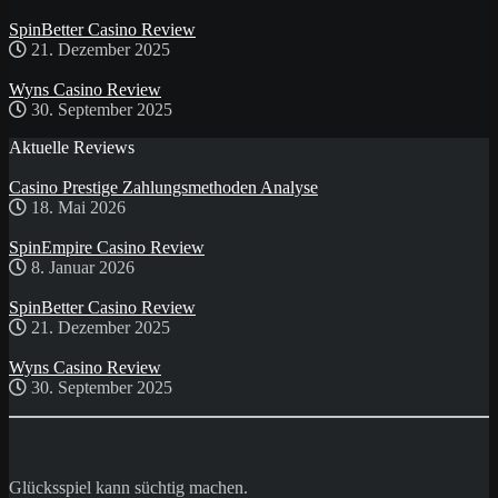
SpinBetter Casino Review
21. Dezember 2025
Wyns Casino Review
30. September 2025
Aktuelle Reviews
Casino Prestige Zahlungsmethoden Analyse
18. Mai 2026
SpinEmpire Casino Review
8. Januar 2026
SpinBetter Casino Review
21. Dezember 2025
Wyns Casino Review
30. September 2025
Glücksspiel kann süchtig machen.