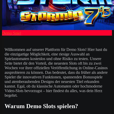
Demo Spiel
Willkommen auf unserer Plattform für Demo Slots! Hier hast du
die einzigartige Möglichkeit, eine riesige Auswahl an
Spielautomaten kostenlos und ohne Risiko zu testen. Unsere
Seite bietet dir den Vorteil, die neuesten Slots oft bis zu zwei
Wochen vor ihrer offiziellen Veröffentlichung in Online-Casinos
ausprobieren zu können. Das bedeutet, dass du früher als andere
Spieler die innovativen Funktionen, spannenden Bonusspiele
und atemberaubenden Designs der neuesten Titel erkunden
kannst. Egal, ob du klassische Automaten oder hochmoderne
Video-Slots bevorzugst – hier findest du alles, was dein Herz
begehrt.
Warum Demo Slots spielen?