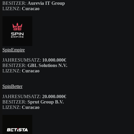
BESITZER:
Aurevia IT Group
LIZENZ:
Curacao
SpinEmpire
JAHRESUMSATZ:
10.000.000€
BESITZER:
GBL Solutions N.V.
LIZENZ:
Curacao
SpinBetter
JAHRESUMSATZ:
20.000.000€
BESITZER:
Sprut Group B.V.
LIZENZ:
Curacao