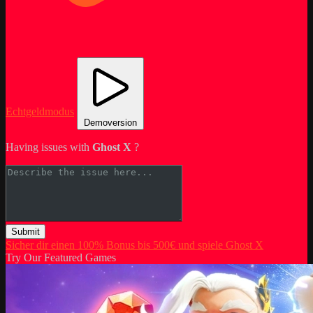
Echtgeldmodus
Demoversion
Having issues with
Ghost X
?
Submit
Sicher dir einen 100% Bonus bis 500€ und spiele Ghost X
Try Our Featured Games