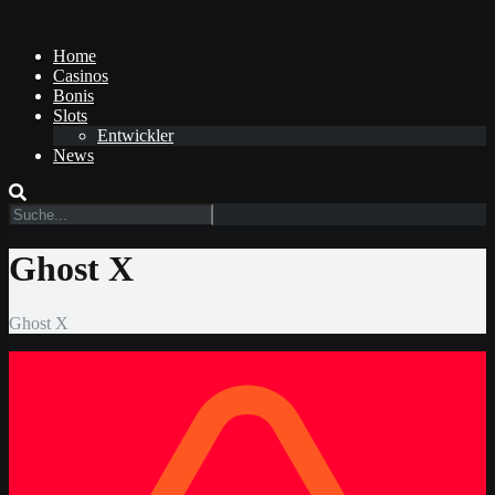
Home
Casinos
Bonis
Slots
Entwickler
News
Ghost X
Ghost X