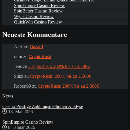
SpinEmpire Casino Review
SpinBetter Casino Review
Wyns Casino Review
QuickWin Casino Review
Neueste Kommentare
Alex
zu
Dazard
rami
zu
CryptoRush
Jens
zu
CryptoRush: 200% bis zu 2.500€
Silizi
zu
CryptoRush: 200% bis zu 2.500€
Robert99
zu
CryptoRush: 200% bis zu 2.500€
News
Casino Prestige Zahlungsmethoden Analyse
18. Mai 2026
SpinEmpire Casino Review
8. Januar 2026