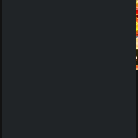
Jens
zu
CryptoRush
200% bis
zu 2.500€
Silizi
zu
CryptoRush
200% bis
zu 2.500€
Robert99
zu
CryptoRush
200% bis
Demo Spiel
zu 2.500€
News
Casino Prestige
Zahlungsmethoden
Analyse
18. Mai 2026
SpinEmpire Casino
Review
8. Januar 2026
SpinBetter Casino