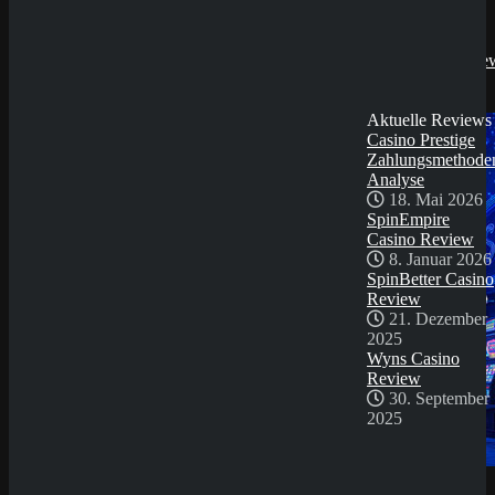
Review
21. Dezember
2025
Wyns Casino Revie
30. September
2025
Demo Spiel
Aktuelle Reviews
Casino Prestige
Zahlungsmethode
Analyse
18. Mai 2026
SpinEmpire
Casino Review
8. Januar 2026
SpinBetter Casino
Review
21. Dezember
2025
Wyns Casino
Review
30. September
2025
Demo Spiel