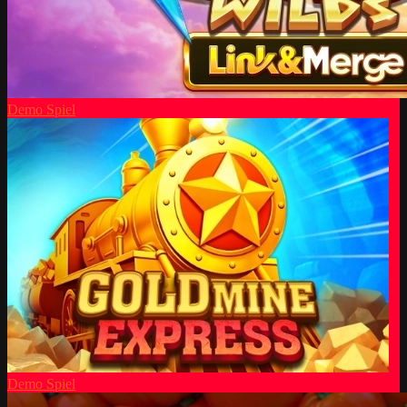
Demo Spiel
Demo Spiel