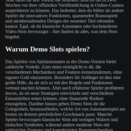
Wochen vor ihrer offiziellen Veröffentlichung in Online-Casinos
ausprobieren zu können. Das bedeutet, dass du früher als andere
Spieler die innovativen Funktionen, spannenden Bonusspiele
und atemberaubenden Designs der neuesten Titel erkunden
kannst. Egal, ob du klassische Automaten oder hochmoderne
Video-Slots bevorzugst – hier findest du alles, was dein Herz
begehrt.
Warum Demo Slots spielen?
Das Spielen von Spielautomaten in der Demo-Version bietet
zahlreiche Vorteile. Zum einen ermöglicht es dir, die
verschiedenen Mechaniken und Features kennenzulernen, ohne
eigenes Geld einzusetzen. Besonders für Anfänger ist dies eine
große Hilfe, da sie sich so mit den Regeln und Funktionen
vertraut machen können. Aber auch erfahrene Spieler profitieren
davon, da sie neue Strategien entwickeln und verschiedene
Einsatzhöhen testen können, ohne finanzielle Risiken
einzugehen. Darüber hinaus geben Demo Slots dir die
Gelegenheit, herauszufinden, welche Art von Automatenspiel am
besten zu deinem persönlichen Geschmack passt. Manche
Spieler bevorzugen klassische Slots mit wenigen Walzen und
einfachen Symbolen, während andere moderne Slots mit
zahlreichen Features und komplizierten Bonusmechaniken