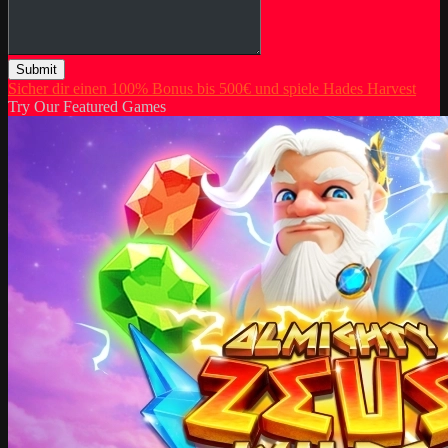
Submit
Sicher dir einen 100% Bonus bis 500€ und spiele Hades Harvest
Try Our Featured Games