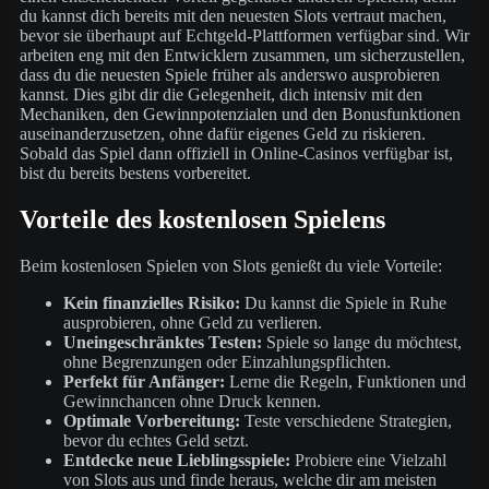
du kannst dich bereits mit den neuesten Slots vertraut machen,
bevor sie überhaupt auf Echtgeld-Plattformen verfügbar sind. Wir
arbeiten eng mit den Entwicklern zusammen, um sicherzustellen,
dass du die neuesten Spiele früher als anderswo ausprobieren
kannst. Dies gibt dir die Gelegenheit, dich intensiv mit den
Mechaniken, den Gewinnpotenzialen und den Bonusfunktionen
auseinanderzusetzen, ohne dafür eigenes Geld zu riskieren.
Sobald das Spiel dann offiziell in Online-Casinos verfügbar ist,
bist du bereits bestens vorbereitet.
Vorteile des kostenlosen Spielens
Beim kostenlosen Spielen von Slots genießt du viele Vorteile:
Kein finanzielles Risiko:
Du kannst die Spiele in Ruhe
ausprobieren, ohne Geld zu verlieren.
Uneingeschränktes Testen:
Spiele so lange du möchtest,
ohne Begrenzungen oder Einzahlungspflichten.
Perfekt für Anfänger:
Lerne die Regeln, Funktionen und
Gewinnchancen ohne Druck kennen.
Optimale Vorbereitung:
Teste verschiedene Strategien,
bevor du echtes Geld setzt.
Entdecke neue Lieblingsspiele:
Probiere eine Vielzahl
von Slots aus und finde heraus, welche dir am meisten