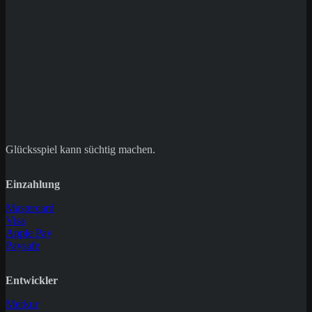
Save my name, email, and website in this
browser for the next time I comment.
Glücksspiel kann süchtig machen.
Einzahlung
Mastercard
Visa
Apple Pay
Paysafe
Entwickler
Merkur