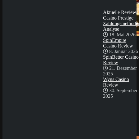
30. September
2025
Aktuelle Reviews
Casino Prestige
Zahlungsmethode
Analyse
18. Mai 2026
Demo Spiel
SpinEmpire
Casino Review
8. Januar 2026
SpinBetter Casino
Review
21. Dezember
2025
Wyns Casino
Review
30. September
2025
Demo Spiel