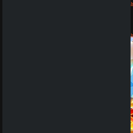
CryptoRush
200% bis
zu 2.500€
Submit
Sicher dir einen 100% Bonus bis 500€ und spiele
Robert99
Jaguar's Wheel
zu
Try Our Featured Games
CryptoRush
200% bis
zu 2.500€
News
Casino Prestige
Zahlungsmethoden
Analyse
18. Mai 2026
SpinEmpire Casino
Review
8. Januar 2026
SpinBetter Casino
Review
21. Dezember
2025
Wyns Casino Revie