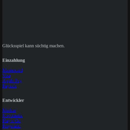
Glücksspiel kann süchtig machen.
Einzahlung
Mastercard
Visa
Apple Pay
Paysafe
Entwickler
Merkur
Novomatic
Play'n Go
Pragmatic