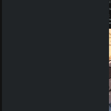
BESITZER:
BESITZE
Liernin
Liernin
Enterprises
Enterpri
LTD
LTD
LIZENZ:
LIZENZ:
Komoren
Komore
(Anjouan)
(Anjoua
Neueste
Beiträge
Casino
Prestige
Zahlungs
methoden
Analyse
SpinEmpir
e Casino
Review
SpinBetter
Casino