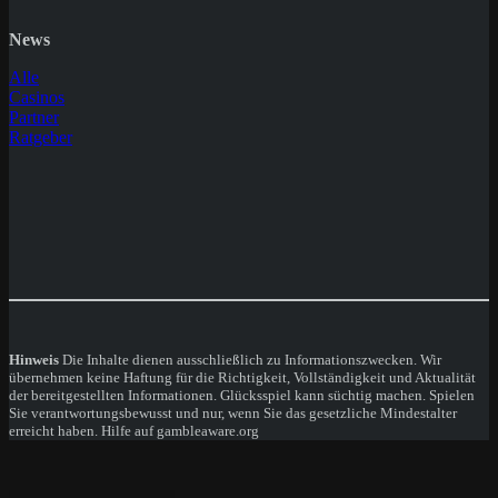
News
Alle
Casinos
Partner
Ratgeber
Hinweis
Die Inhalte dienen ausschließlich zu Informationszwecken. Wir
übernehmen keine Haftung für die Richtigkeit, Vollständigkeit und Aktualität
der bereitgestellten Informationen. Glücksspiel kann süchtig machen. Spielen
Sie verantwortungsbewusst und nur, wenn Sie das gesetzliche Mindestalter
erreicht haben. Hilfe auf gambleaware.org