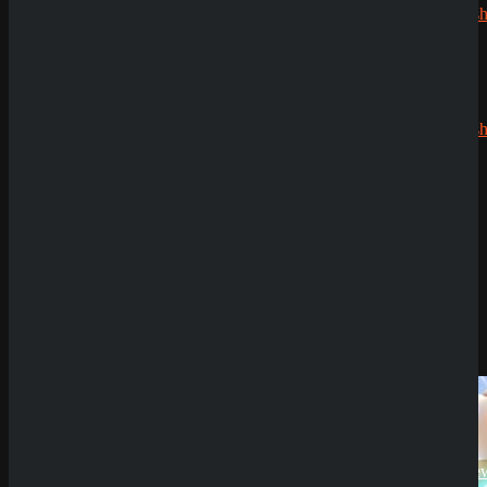
CryptoRush
200% bis
zu 2.500€
Robert99
zu
Echtgeldmodus
CryptoRush
Demoversion
200% bis
zu 2.500€
Having issues with
Le Santa
?
News
Casino Prestige
Zahlungsmethoden
Analyse
Submit
18. Mai 2026
Sicher dir einen 100% Bonus bis 500€ und spiele
SpinEmpire Casino
Le Santa
Review
Try Our Featured Games
8. Januar 2026
SpinBetter Casino
Review
21. Dezember
2025
Wyns Casino Revie