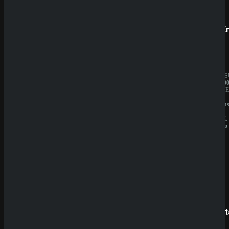
Prestige
SpinE
BESITZER:
JAHRES
Aurevia
10.000.0
IT
BESITZE
Group
GBL
LIZENZ:
Solution
Curacao
N.V.
LIZENZ:
Curacao
SpinBetter
Betist