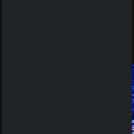
Demo Spiel