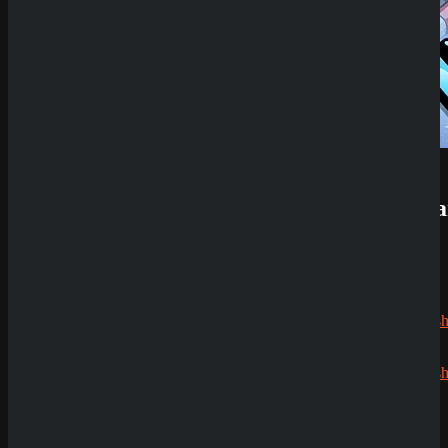
Review
Wyns
Casino
Review
QuickWin
Casino
Review
Neueste
Kommenta
Alex
zu
Dazard
rami
zu
CryptoRus
Jens
zu
CryptoRush
200% bis
zu 2.500€
Silizi
zu