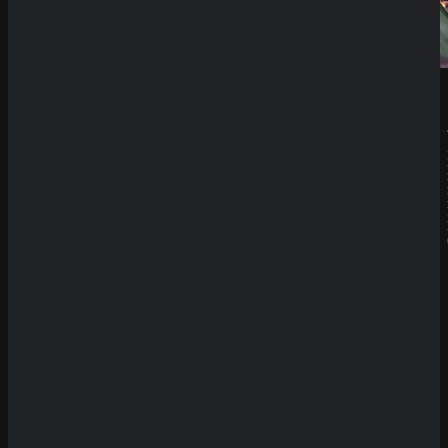
Neueste
Beiträge
Casino
Prestige
Zahlungs
methoden