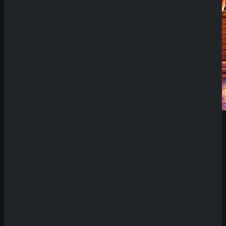
Demo Spiel
Willkommen auf unserer Plattform für Demo
Slots! Hier hast du die einzigartige Möglichkeit,
eine riesige Auswahl an Spielautomaten
kostenlos und ohne Risiko zu testen. Unsere
Seite bietet dir den Vorteil, die neuesten Slots
oft bis zu zwei Wochen vor ihrer offiziellen
Veröffentlichung in Online-Casinos
ausprobieren zu können. Das bedeutet, dass du
früher als andere Spieler die innovativen