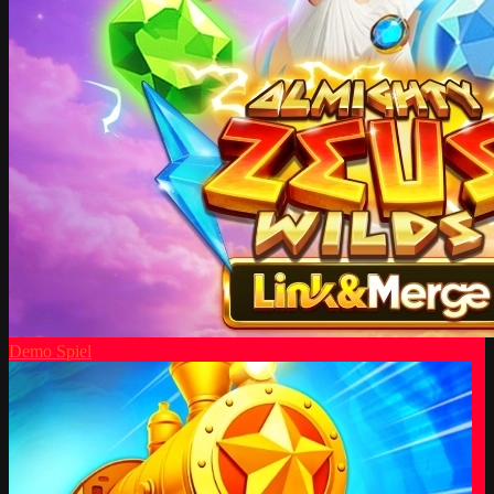
Demo Spiel