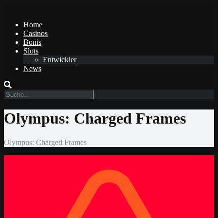
Home
Casinos
Bonis
Slots
Entwickler
News
Olympus: Charged Frames
Olympus: Charged Frames