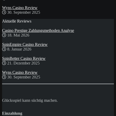
Wyns Casino Review
30. September 2025
Aktuelle Reviews
Casino Prestige Zahlungsmethoden Analyse
18. Mai 2026
SpinEmpire Casino Review
8. Januar 2026
SpinBetter Casino Review
21. Dezember 2025
Wyns Casino Review
30. September 2025
Glücksspiel kann süchtig machen.
Einzahlung