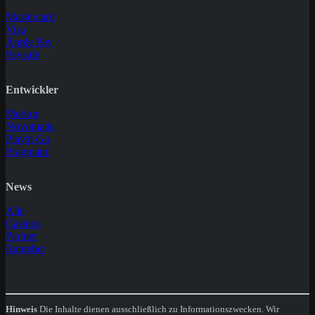
Mastercard
Visa
Apple Pay
Paysafe
Entwickler
Merkur
Novomatic
Play'n Go
Pragmatic
News
Alle
Casinos
Partner
Ratgeber
Hinweis
Die Inhalte dienen ausschließlich zu Informationszwecken. Wir