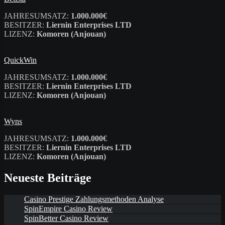
JAHRESUMSATZ:
1.000.000€
BESITZER:
Liernin Enterprises LTD
LIZENZ:
Komoren (Anjouan)
QuickWin
JAHRESUMSATZ:
1.000.000€
BESITZER:
Liernin Enterprises LTD
LIZENZ:
Komoren (Anjouan)
Wyns
JAHRESUMSATZ:
1.000.000€
BESITZER:
Liernin Enterprises LTD
LIZENZ:
Komoren (Anjouan)
Neueste Beiträge
Casino Prestige Zahlungsmethoden Analyse
SpinEmpire Casino Review
SpinBetter Casino Review