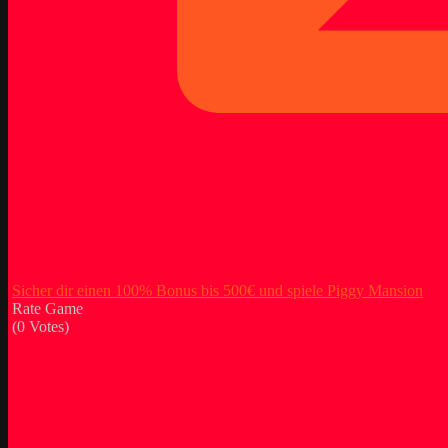
Sicher dir einen 100% Bonus bis 500€ und spiele Piggy Mansion
Rate Game
(
0
Votes)