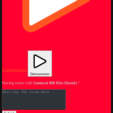
Echtgeldmodus
Demoversion
Having issues with
Samurai 888 Rise Haruki
?