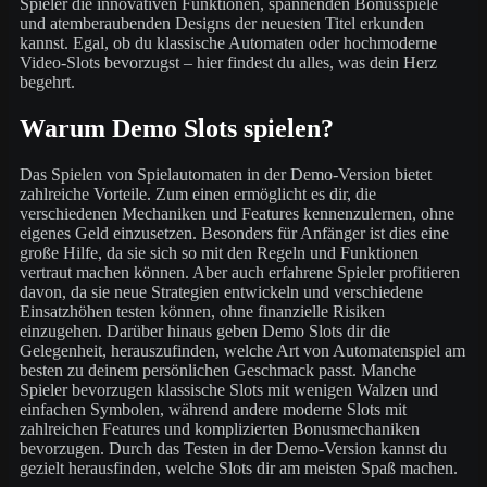
Spieler die innovativen Funktionen, spannenden Bonusspiele
und atemberaubenden Designs der neuesten Titel erkunden
kannst. Egal, ob du klassische Automaten oder hochmoderne
Video-Slots bevorzugst – hier findest du alles, was dein Herz
begehrt.
Warum Demo Slots spielen?
Das Spielen von Spielautomaten in der Demo-Version bietet
zahlreiche Vorteile. Zum einen ermöglicht es dir, die
verschiedenen Mechaniken und Features kennenzulernen, ohne
eigenes Geld einzusetzen. Besonders für Anfänger ist dies eine
große Hilfe, da sie sich so mit den Regeln und Funktionen
vertraut machen können. Aber auch erfahrene Spieler profitieren
davon, da sie neue Strategien entwickeln und verschiedene
Einsatzhöhen testen können, ohne finanzielle Risiken
einzugehen. Darüber hinaus geben Demo Slots dir die
Gelegenheit, herauszufinden, welche Art von Automatenspiel am
besten zu deinem persönlichen Geschmack passt. Manche
Spieler bevorzugen klassische Slots mit wenigen Walzen und
einfachen Symbolen, während andere moderne Slots mit
zahlreichen Features und komplizierten Bonusmechaniken
bevorzugen. Durch das Testen in der Demo-Version kannst du
gezielt herausfinden, welche Slots dir am meisten Spaß machen.