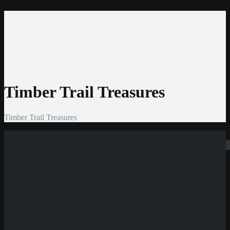
Home
Casinos
Bonis
Slots
Entwickler
News
Timber Trail Treasures
Timber Trail Treasures
Suchen
Neue Casinos