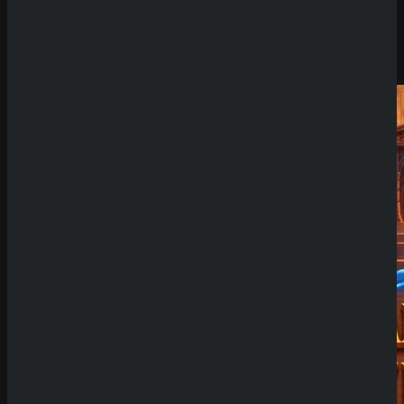
Demo Spiel