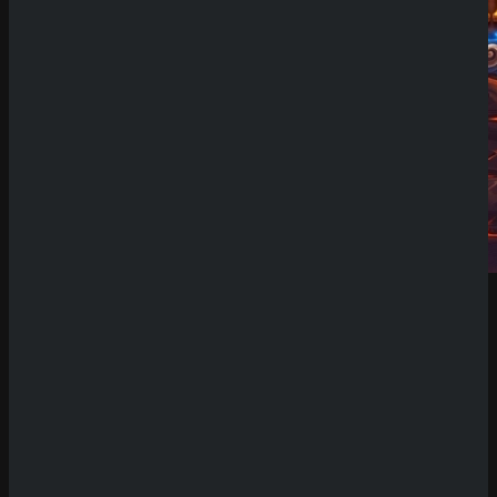
Demo Spiel
Willkommen auf unserer Plattform für Demo
Slots! Hier hast du die einzigartige Möglichkeit,
eine riesige Auswahl an Spielautomaten
kostenlos und ohne Risiko zu testen. Unsere
Seite bietet dir den Vorteil, die neuesten Slots
oft bis zu zwei Wochen vor ihrer offiziellen
Veröffentlichung in Online-Casinos