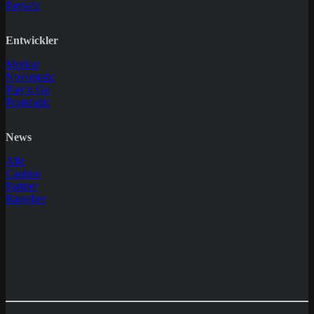
Paysafe
Entwickler
Merkur
Novomatic
Play'n Go
Pragmatic
News
Alle
Casinos
Partner
Ratgeber