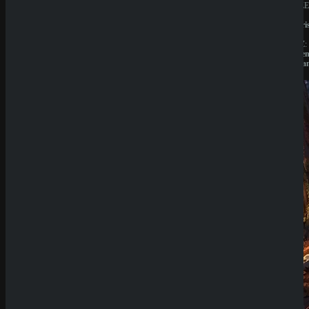
BESITZER:
BESITZE
Liernin
Liernin
Enterprises
Enterpri
LTD
LTD
LIZENZ:
LIZENZ:
Komoren
Komore
(Anjouan)
(Anjoua
Neueste
Beiträge
Casino
Prestige
Zahlungs
methoden
Analyse
SpinEmpir
e Casino
Review
SpinBetter
Casino