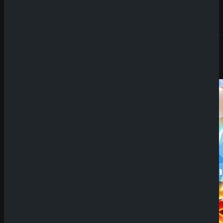
Zahlungs
methoden
Analyse
SpinEmpir
e Casino
Submit
Review
Sicher dir einen 100% Bonus bis 500€ und spiele
SpinBetter
Zeus: Wrath of the Thunder God
Casino
Try Our Featured Games
Review
Wyns
Casino
Review
QuickWin
Casino
Review
Neueste
Kommenta
Alex
zu
Dazard
rami
zu