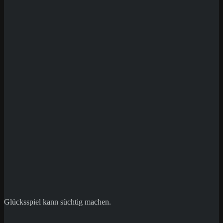
Save my name, email, and website in this
browser for the next time I comment.
Glücksspiel kann süchtig machen.