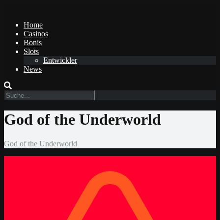
Home
Casinos
Bonis
Slots
Entwickler
News
God of the Underworld
God of the Underworld