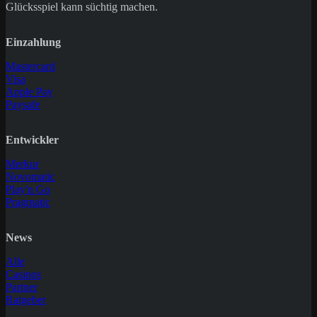
Glücksspiel kann süchtig machen.
Einzahlung
Mastercard
Visa
Apple Pay
Paysafe
Entwickler
Merkur
Novomatic
Play'n Go
Pragmatic
News
Alle
Casinos
Partner
Ratgeber