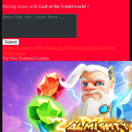
Having issues with
God of the Underworld
?
Submit
Sicher dir einen 100% Bonus bis 500€ und spiele God of the
Underworld
Try Our Featured Games