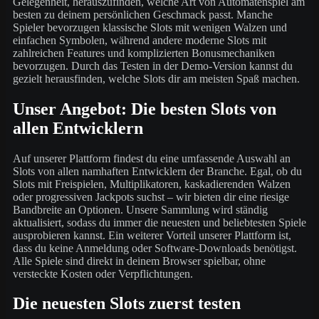
Gelegenheit, herauszufinden, welche Art von Automatenspiel am
besten zu deinem persönlichen Geschmack passt. Manche
Spieler bevorzugen klassische Slots mit wenigen Walzen und
einfachen Symbolen, während andere moderne Slots mit
zahlreichen Features und komplizierten Bonusmechaniken
bevorzugen. Durch das Testen in der Demo-Version kannst du
gezielt herausfinden, welche Slots dir am meisten Spaß machen.
Unser Angebot: Die besten Slots von
allen Entwicklern
Auf unserer Plattform findest du eine umfassende Auswahl an
Slots von allen namhaften Entwicklern der Branche. Egal, ob du
Slots mit Freispielen, Multiplikatoren, kaskadierenden Walzen
oder progressiven Jackpots suchst – wir bieten dir eine riesige
Bandbreite an Optionen. Unsere Sammlung wird ständig
aktualisiert, sodass du immer die neuesten und beliebtesten Spiele
ausprobieren kannst. Ein weiterer Vorteil unserer Plattform ist,
dass du keine Anmeldung oder Software-Downloads benötigst.
Alle Spiele sind direkt in deinem Browser spielbar, ohne
versteckte Kosten oder Verpflichtungen.
Die neuesten Slots zuerst testen