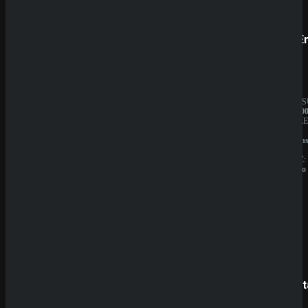
Prestige
SpinE
BESITZER:
JAHRES
Aurevia
10.000.0
IT
BESITZE
Group
GBL
LIZENZ:
Solution
Curacao
N.V.
LIZENZ:
Curacao
SpinBetter
Betist