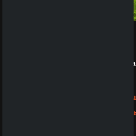
Review
Wyns
Casino
Review
QuickWin
Casino
Review
Neueste
Kommenta
Alex
zu
Dazard
rami
zu
CryptoRus
Jens
zu
CryptoRush
200% bis
zu 2.500€
Silizi
zu