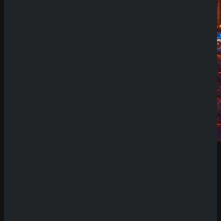
Demo Spiel
Willkommen auf unserer Plattform für Demo
Slots! Hier hast du die einzigartige Möglichkeit,
eine riesige Auswahl an Spielautomaten
kostenlos und ohne Risiko zu testen. Unsere
Seite bietet dir den Vorteil, die neuesten Slots