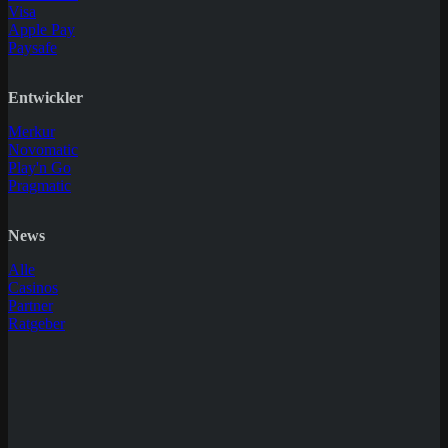
Visa
Apple Pay
Paysafe
Entwickler
Merkur
Novomatic
Play'n Go
Pragmatic
News
Alle
Casinos
Partner
Ratgeber