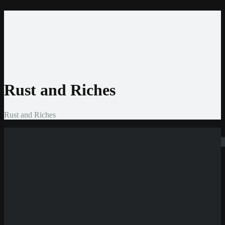
Home
Casinos
Bonis
Slots
Entwickler
News
Rust and Riches
Rust and Riches
Suchen
Neue Casinos