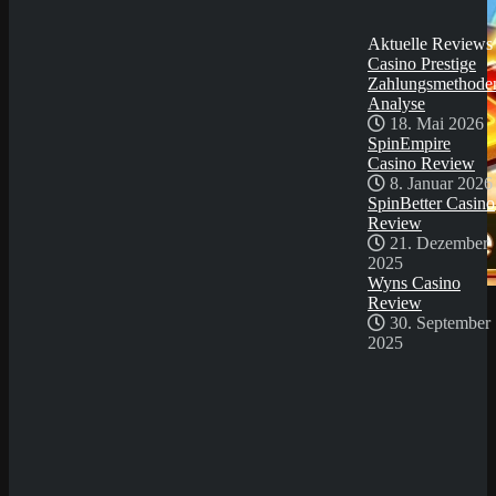
30. September
2025
Aktuelle Reviews
Casino Prestige
Zahlungsmethode
Analyse
18. Mai 2026
SpinEmpire
Casino Review
8. Januar 2026
SpinBetter Casino
Review
21. Dezember
2025
Wyns Casino
Demo Spiel
Review
30. September
2025