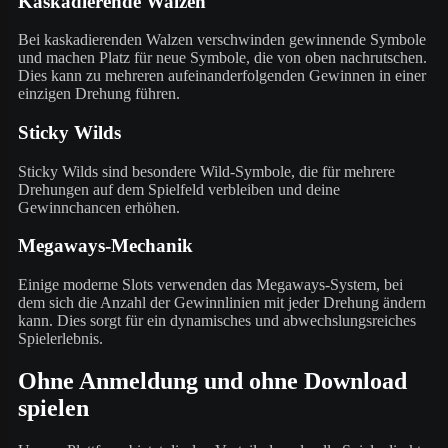
Kaskadierende Walzen
Bei kaskadierenden Walzen verschwinden gewinnende Symbole
und machen Platz für neue Symbole, die von oben nachrutschen.
Dies kann zu mehreren aufeinanderfolgenden Gewinnen in einer
einzigen Drehung führen.
Sticky Wilds
Sticky Wilds sind besondere Wild-Symbole, die für mehrere
Drehungen auf dem Spielfeld verbleiben und deine
Gewinnchancen erhöhen.
Megaways-Mechanik
Einige moderne Slots verwenden das Megaways-System, bei
dem sich die Anzahl der Gewinnlinien mit jeder Drehung ändern
kann. Dies sorgt für ein dynamisches und abwechslungsreiches
Spielerlebnis.
Ohne Anmeldung und ohne Download
spielen