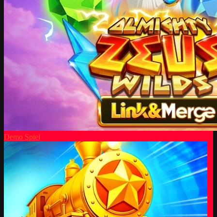
Demo Spiel