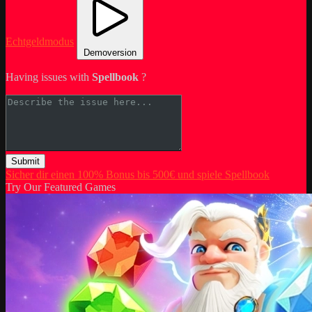
Echtgeldmodus
Demoversion
Having issues with
Spellbook
?
Submit
Sicher dir einen 100% Bonus bis 500€ und spiele Spellbook
Try Our Featured Games