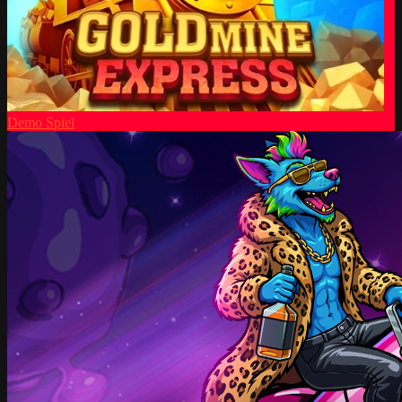
Demo Spiel