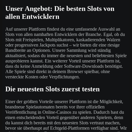
Unser Angebot: Die besten Slots von
allen Entwicklern
Auf unserer Plattform findest du eine umfassende Auswahl an
Slots von allen namhaften Entwicklern der Branche. Egal, ob du
Slots mit Freispielen, Multiplikatoren, kaskadierenden Walzen
oder progressiven Jackpots suchst – wir bieten dir eine riesige
Bandbreite an Optionen. Unsere Sammlung wird ständig
aktualisiert, sodass du immer die neuesten und beliebtesten Spiele
ausprobieren kannst. Ein weiterer Vorteil unserer Plattform ist,
dass du keine Anmeldung oder Software-Downloads benötigst.
Alle Spiele sind direkt in deinem Browser spielbar, ohne
versteckte Kosten oder Verpflichtungen.
Die neuesten Slots zuerst testen
Einer der größten Vorteile unserer Plattform ist die Möglichkeit,
brandneue Spielautomaten bereits vor ihrer offiziellen
Veröffentlichung in Online-Casinos zu spielen. Dadurch hast du
einen entscheidenden Vorteil gegenüber anderen Spielern, denn
du kannst dich bereits mit den neuesten Slots vertraut machen,
bevor sie überhaupt auf Echtgeld-Plattformen verfügbar sind. Wir