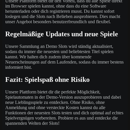
Unsere Plattform bietet dir den Vorteil, dass du alle Spiele direkt
im Browser spielen kannst, ohne dass du eine Software
herunterladen oder dich registrieren musst. Du kannst sofort
loslegen und die Slots nach Belieben ausprobieren. Dies macht
unser Angebot besonders benutzerfreundlich und flexibel.
Regelmäßige Updates und neue Spiele
Unsere Sammlung an Demo Slots wird ständig aktualisiert,
sodass du immer die neuesten und beliebtesten Titel spielen
kannst. Wir halten dich zudem über kommende
Neuerscheinungen auf dem Laufenden, sodass du immer bestens
informiert bist.
Fazit: Spielspaß ohne Risiko
Unsere Plattform bietet dir die perfekte Möglichkeit,
Spielautomaten in der Demo-Version auszuprobieren und dabei
neue Lieblingsspiele zu entdecken. Ohne Risiko, ohne
Anmeldung und ohne versteckte Kosten kannst du alle
Funktionen der neuesten Slots testen und dich optimal auf echtes
Spielvergnügen vorbereiten. Probiere es aus und entdecke die
spannenden Welten der Slots!