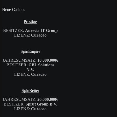
Neue Casinos
Prestige
BESITZER:
Aurevia IT Group
LIZENZ:
Curacao
SpinEmpire
JAHRESUMSATZ:
10.000.000€
BESITZER:
GBL Solutions
N.V.
LIZENZ:
Curacao
SpinBetter
JAHRESUMSATZ:
20.000.000€
BESITZER:
Sprut Group B.V.
LIZENZ:
Curacao