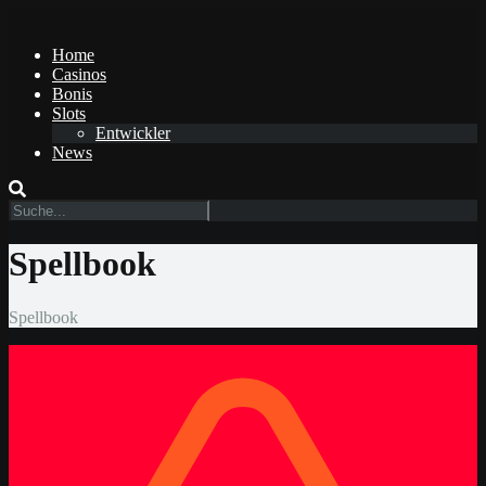
Home
Casinos
Bonis
Slots
Entwickler
News
Spellbook
Spellbook