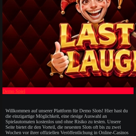
Demo Spiel
Willkommen auf unserer Plattform für Demo Slots! Hier hast du
die einzigartige Möglichkeit, eine riesige Auswahl an
Spielautomaten kostenlos und ohne Risiko zu testen. Unsere
Seite bietet dir den Vorteil, die neuesten Slots oft bis zu zwei
Wochen vor ihrer offiziellen Veröffentlichung in Online-Casinos