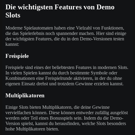
Die wichtigsten Features von Demo
Slots
Moderne Spielautomaten haben eine Vielzahl von Funktionen,
die das Spielerlebnis noch spannender machen. Hier sind einige
der wichtigsten Features, die du in den Demo-Versionen testen
kannst:
Freispiele
Freispiele sind eines der beliebtesten Features in modernen Slots.
In vielen Spielen kannst du durch bestimmte Symbole oder
Kombinationen eine Freispielrunde aktivieren, in der du ohne
eigenen Einsatz drehst und trotzdem Gewinne erzielen kannst.
Multiplikatoren
Einige Slots bieten Multiplikatoren, die deine Gewinne
vervielfachen können. Diese können entweder zufällig ausgelöst
werden oder Teil eines Bonusspiels sein. Indem du die Demo-
Version spielst, kannst du herausfinden, welche Slots besonders
hohe Multiplikatoren bieten.