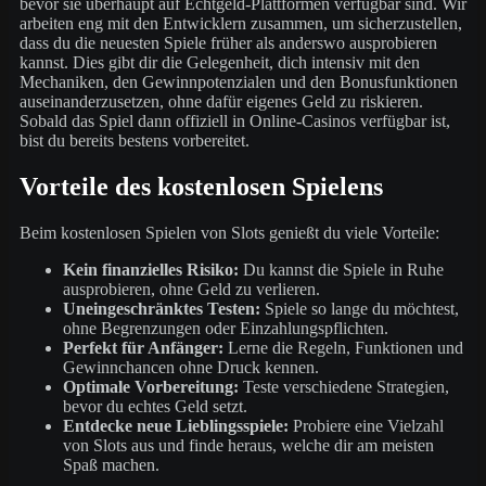
bevor sie überhaupt auf Echtgeld-Plattformen verfügbar sind. Wir
arbeiten eng mit den Entwicklern zusammen, um sicherzustellen,
dass du die neuesten Spiele früher als anderswo ausprobieren
kannst. Dies gibt dir die Gelegenheit, dich intensiv mit den
Mechaniken, den Gewinnpotenzialen und den Bonusfunktionen
auseinanderzusetzen, ohne dafür eigenes Geld zu riskieren.
Sobald das Spiel dann offiziell in Online-Casinos verfügbar ist,
bist du bereits bestens vorbereitet.
Vorteile des kostenlosen Spielens
Beim kostenlosen Spielen von Slots genießt du viele Vorteile:
Kein finanzielles Risiko:
Du kannst die Spiele in Ruhe
ausprobieren, ohne Geld zu verlieren.
Uneingeschränktes Testen:
Spiele so lange du möchtest,
ohne Begrenzungen oder Einzahlungspflichten.
Perfekt für Anfänger:
Lerne die Regeln, Funktionen und
Gewinnchancen ohne Druck kennen.
Optimale Vorbereitung:
Teste verschiedene Strategien,
bevor du echtes Geld setzt.
Entdecke neue Lieblingsspiele:
Probiere eine Vielzahl
von Slots aus und finde heraus, welche dir am meisten
Spaß machen.