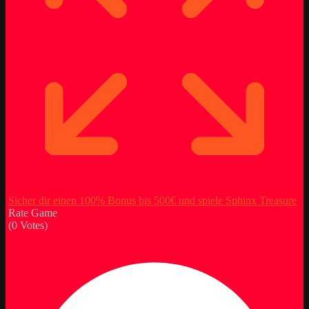
Sicher dir einen 100% Bonus bis 500€ und spiele Sphinx Treasure
Rate Game
(
0
Votes)