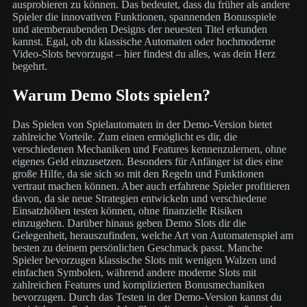
ausprobieren zu können. Das bedeutet, dass du früher als andere
Spieler die innovativen Funktionen, spannenden Bonusspiele
und atemberaubenden Designs der neuesten Titel erkunden
kannst. Egal, ob du klassische Automaten oder hochmoderne
Video-Slots bevorzugst – hier findest du alles, was dein Herz
begehrt.
Warum Demo Slots spielen?
Das Spielen von Spielautomaten in der Demo-Version bietet
zahlreiche Vorteile. Zum einen ermöglicht es dir, die
verschiedenen Mechaniken und Features kennenzulernen, ohne
eigenes Geld einzusetzen. Besonders für Anfänger ist dies eine
große Hilfe, da sie sich so mit den Regeln und Funktionen
vertraut machen können. Aber auch erfahrene Spieler profitieren
davon, da sie neue Strategien entwickeln und verschiedene
Einsatzhöhen testen können, ohne finanzielle Risiken
einzugehen. Darüber hinaus geben Demo Slots dir die
Gelegenheit, herauszufinden, welche Art von Automatenspiel am
besten zu deinem persönlichen Geschmack passt. Manche
Spieler bevorzugen klassische Slots mit wenigen Walzen und
einfachen Symbolen, während andere moderne Slots mit
zahlreichen Features und komplizierten Bonusmechaniken
bevorzugen. Durch das Testen in der Demo-Version kannst du