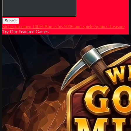
Submit
Sicher dir einen 100% Bonus bis 500€ und spiele Sphinx Treasure
Try Our Featured Games