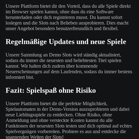
Unsere Plattform bietet dir den Vorteil, dass du alle Spiele direkt
im Browser spielen kannst, ohne dass du eine Software
herunterladen oder dich registrieren musst. Du kannst sofort
loslegen und die Slots nach Belieben ausprobieren. Dies macht
unser Angebot besonders benutzerfreundlich und flexibel.
Regelmäßige Updates und neue Spiele
Unsere Sammlung an Demo Slots wird ständig aktualisiert,
sodass du immer die neuesten und beliebtesten Titel spielen
kannst. Wir halten dich zudem über kommende
Neuerscheinungen auf dem Laufenden, sodass du immer bestens
informiert bist.
Fazit: Spielspaß ohne Risiko
Unsere Plattform bietet dir die perfekte Möglichkeit,
Spielautomaten in der Demo-Version auszuprobieren und dabei
neue Lieblingsspiele zu entdecken. Ohne Risiko, ohne
Anmeldung und ohne versteckte Kosten kannst du alle
Funktionen der neuesten Slots testen und dich optimal auf echtes
Spielvergnügen vorbereiten. Probiere es aus und entdecke die
spannenden Welten der Slots!