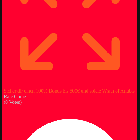
Sicher dir einen 100% Bonus bis 500€ und spiele Wrath of Anubis
Rate Game
(
0
Votes)