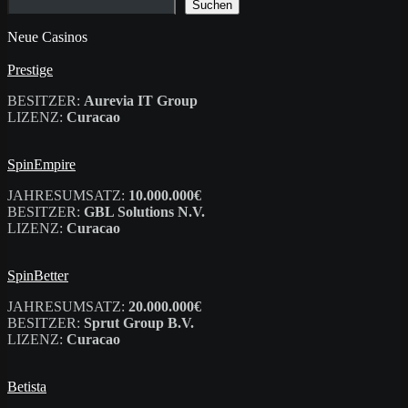
Suchen
Neue Casinos
Prestige
BESITZER:
Aurevia IT Group
LIZENZ:
Curacao
SpinEmpire
JAHRESUMSATZ:
10.000.000€
BESITZER:
GBL Solutions N.V.
LIZENZ:
Curacao
SpinBetter
JAHRESUMSATZ:
20.000.000€
BESITZER:
Sprut Group B.V.
LIZENZ:
Curacao
Betista