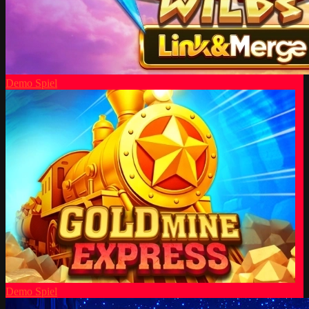
Demo Spiel
Demo Spiel