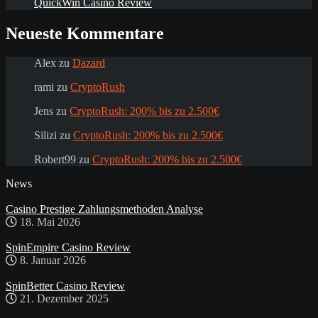
QuickWin Casino Review
Neueste Kommentare
Alex
zu
Dazard
rami
zu
CryptoRush
Jens
zu
CryptoRush: 200% bis zu 2.500€
Silizi
zu
CryptoRush: 200% bis zu 2.500€
Robert99
zu
CryptoRush: 200% bis zu 2.500€
News
Casino Prestige Zahlungsmethoden Analyse
18. Mai 2026
SpinEmpire Casino Review
8. Januar 2026
SpinBetter Casino Review
21. Dezember 2025