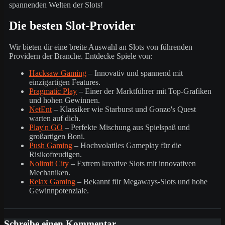
spannenden Welten der Slots!
Die besten Slot-Provider
Wir bieten dir eine breite Auswahl an Slots von führenden
Providern der Branche. Entdecke Spiele von:
Hacksaw Gaming
– Innovativ und spannend mit
einzigartigen Features.
Pragmatic Play
– Einer der Marktführer mit Top-Grafiken
und hohen Gewinnen.
NetEnt
– Klassiker wie Starburst und Gonzo's Quest
warten auf dich.
Play'n GO
– Perfekte Mischung aus Spielspaß und
großartigen Boni.
Push Gaming
– Hochvolatiles Gameplay für die
Risikofreudigen.
Nolimit City
– Extrem kreative Slots mit innovativen
Mechaniken.
Relax Gaming
– Bekannt für Megaways-Slots und hohe
Gewinnpotenziale.
Schreibe einen Kommentar