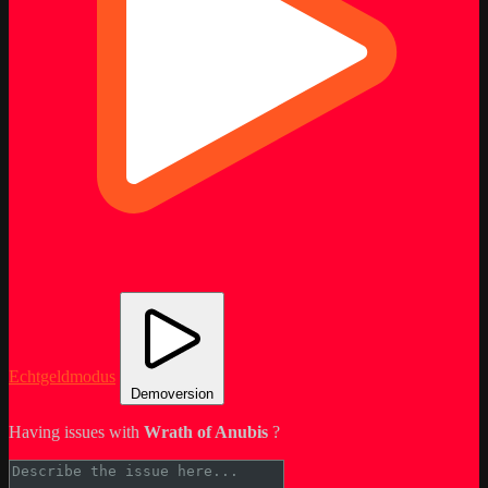
Echtgeldmodus
Demoversion
Having issues with
Wrath of Anubis
?